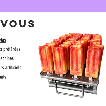
 vous
etas
rs préférées
rachines
 artificiels
uits