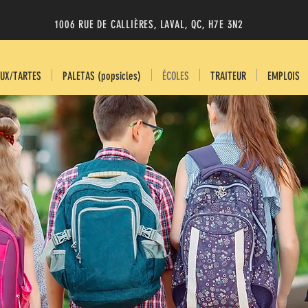
1006 RUE DE CALLIÈRES, LAVAL, QC, H7E 3N2
UX/TARTES
PALETAS (popsicles)
ÉCOLES
TRAITEUR
EMPLOIS