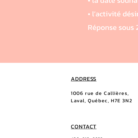
• la date souha
• l’activité dés
Réponse sous 2
ADDRESS
1006 rue de Callières,
Laval, Québec, H7E 3N2
CONTACT