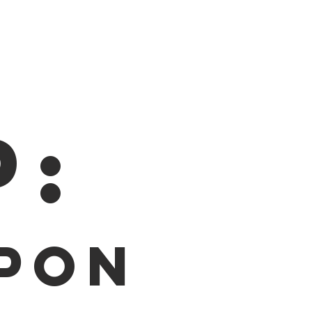
P:
pon