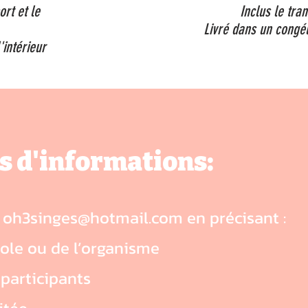
ort et le
Inclus le tra
Livré dans un congé
'intérieur
s d'informations:
à
oh3singes@hotmail.com
en précisant :
cole ou de l’organisme
 participants