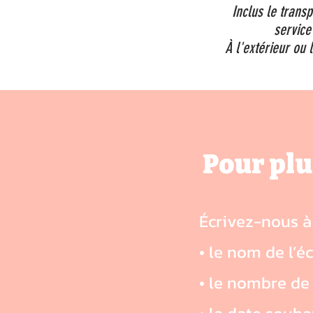
Inclus le transp
service
À l'extérieur ou l
Pour plu
Écrivez-nous 
• le nom de l’é
• le nombre de