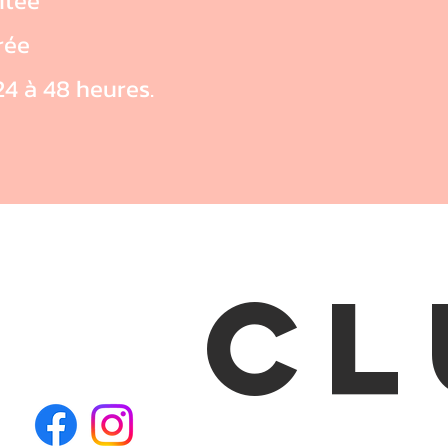
itée
irée
4 à 48 heures.
CL