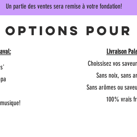
Un partie des ventes sera remise à votre fondation!
 options pour
aval:
Livraison Pal
Choissisez vos saveu
s'
Sans noix, sans a
pa​
Sans arômes ou saveurs
n
100% vrais fr
a musique!