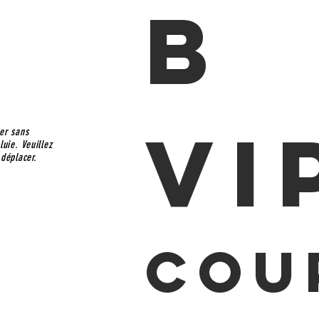
B 
VI
er sans
uie. Veuillez
déplacer.
Cou